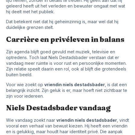
tijd nemen, zonder in details te treden. Hij geeft aan dat hij
geleerd heeft uit het verleden en bewuster omgaat met wat
hij deelt met het publiek.
Dat betekent niet dat hij geheimzinnig is, maar wel dat hij
duidelijke grenzen stelt.
Carrière en privéleven in balans
Zijn agenda blijft goed gevuld met muziek, televisie en
optredens. Toch laat Niels Destadsbader verstaan dat er
vandaag meer ruimte is voor rust en persoonlijke momenten.
Zijn relatie speelt daarin een rol, ook al blijft die grotendeels
buiten beeld.
Voor wie zoekt op
vriendin niels destadsbader
, is dat een
belangrijk inzicht. Zijn geluk is er, maar hoeft niet zichtbaar te
zijn voor iedereen.
Niels Destadsbader vandaag
Wie vandaag zoekt naar
vriendin niels destadsbader
, vindt
vooral een verhaal van bewust kiezen. Hij heeft een vriendin
en is gelukkig, maar houdt haar identiteit privé. Die aanpak