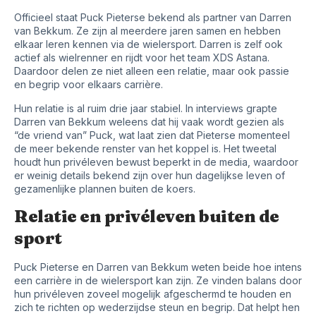
Officieel staat Puck Pieterse bekend als partner van Darren
van Bekkum. Ze zijn al meerdere jaren samen en hebben
elkaar leren kennen via de wielersport. Darren is zelf ook
actief als wielrenner en rijdt voor het team XDS Astana.
Daardoor delen ze niet alleen een relatie, maar ook passie
en begrip voor elkaars carrière.
Hun relatie is al ruim drie jaar stabiel. In interviews grapte
Darren van Bekkum weleens dat hij vaak wordt gezien als
“de vriend van” Puck, wat laat zien dat Pieterse momenteel
de meer bekende renster van het koppel is. Het tweetal
houdt hun privéleven bewust beperkt in de media, waardoor
er weinig details bekend zijn over hun dagelijkse leven of
gezamenlijke plannen buiten de koers.
Relatie en privéleven buiten de
sport
Puck Pieterse en Darren van Bekkum weten beide hoe intens
een carrière in de wielersport kan zijn. Ze vinden balans door
hun privéleven zoveel mogelijk afgeschermd te houden en
zich te richten op wederzijdse steun en begrip. Dat helpt hen