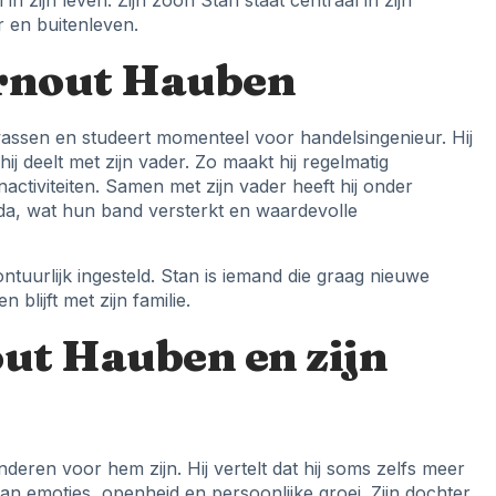
 in zijn leven. Zijn zoon Stan staat centraal in zijn
r en buitenleven.
Arnout Hauben
lwassen en studeert momenteel voor handelsingenieur. Hij
ij deelt met zijn vader. Zo maakt hij regelmatig
activiteiten. Samen met zijn vader heeft hij onder
a, wat hun band versterkt en waardevolle
ontuurlijk ingesteld. Stan is iemand die graag nieuwe
 blijft met zijn familie.
ut Hauben en zijn
eren voor hem zijn. Hij vertelt dat hij soms zelfs meer
an emoties, openheid en persoonlijke groei. Zijn dochter