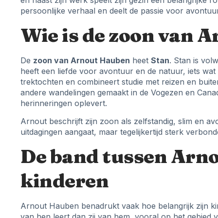
en naast zijn werk speelt zijn gezin een belangrijke rol
persoonlijke verhaal en deelt de passie voor avontuu
Wie is de zoon van 
De
zoon van Arnout Hauben
heet
Stan
. Stan is vo
heeft een liefde voor avontuur en de natuur, iets wat h
trektochten en combineert studie met reizen en buiten
andere wandelingen gemaakt in de Vogezen en Canad
herinneringen oplevert.
Arnout beschrijft zijn zoon als zelfstandig, slim en av
uitdagingen aangaat, maar tegelijkertijd sterk verbonden
De band tussen Arno
kinderen
Arnout Hauben benadrukt vaak hoe belangrijk zijn kind
van hen leert dan zij van hem, vooral op het gebied v