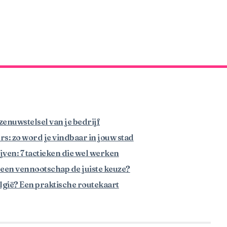
enuwstelsel van je bedrijf
: zo word je vindbaar in jouw stad
ven: 7 tactieken die wel werken
 een vennootschap de juiste keuze?
België? Een praktische routekaart