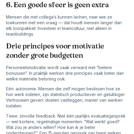
6. Een goede sfeer is geen extra
Mensen die met collega’s kunnen lachen, naar wie ze
toekunnen met een vraag — dat houdt mensen langer dan
elk loonpakket. Investeer in teamcultuur, niet alleen in
teambuildings.
Drie principes voor motivatie
zonder grote budgetten
Personeelsmotivatie wordt vaak verward met “betere
bonussen”. In praktijk werken drie principes vaak beter dan
welke materiële beloning ook.
Eén: autonomie. Mensen die zelf mogen beslissen hoe ze
hun werk indelen, zijn statistisch productiever en gelukkiger.
Vertrouwen geven: doelen vastleggen, manier van werken
loslaten.
Twee: zinvolle feedback. Niet één jaarlijks evaluatiegesprek
— wel kortere, regelmatige momenten. “Wat werkt goed?
Wat zou je anders willen? Hoe kan ik je beter
ondersteunen?”. Een 15-minuten gesprek per twee weken