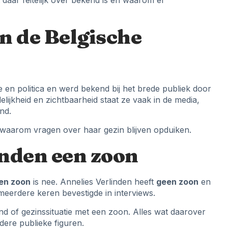
t daar feitelijk over bekend is en waarom er
n de Belgische
te en politica en werd bekend bij het brede publiek door
elijkheid en zichtbaarheid staat ze vaak in de media,
nd.
t waarom vragen over haar gezin blijven opduiken.
inden een zoon
den zoon
is nee. Annelies Verlinden heeft
geen zoon
en
f meerdere keren bevestigde in interviews.
nd of gezinssituatie met een zoon. Alles wat daarover
dere publieke figuren.