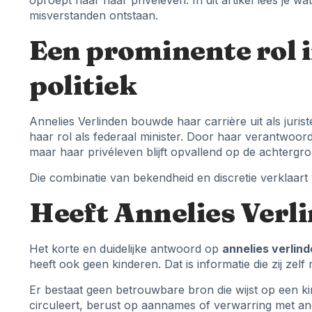
oproept naar haar privéleven. In dit artikel lees je wa
misverstanden ontstaan.
Een prominente rol i
politiek
Annelies Verlinden bouwde haar carrière uit als juris
haar rol als federaal minister. Door haar verantwoord
maar haar privéleven blijft opvallend op de achtergro
Die combinatie van bekendheid en discretie verklaar
Heeft Annelies Verl
Het korte en duidelijke antwoord op
annelies verlin
heeft ook geen kinderen. Dat is informatie die zij zel
Er bestaat geen betrouwbare bron die wijst op een ki
circuleert, berust op aannames of verwarring met an